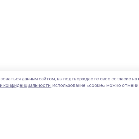
зоваться данным сайтом, вы подтверждаете свое согласие на 
й конфиденциальности.
Использование «cookie» можно отменит
Учредитель и издатель:
ООО «Издательский
Поли
дом «Тамбов»
Сайт
Адрес редакции:
392000, Тамбовская обл.,
cook
г.Тамбов, ш. Моршанское, д.14а
сайт
Номер телефона редакции:
8 (4752) 45-05-
испо
76
нас
Электронная почта редакции:
znam-
конф