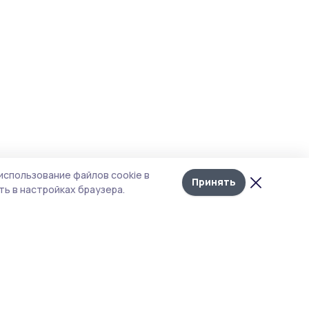
использование файлов cookie в
Принять
ь в настройках браузера.
тика конфиденциальности
 содержит сервисы, использующие
ies. Продолжая пользоваться данным
ом, вы подтверждаете свое согласие на
льзование файлов cookie в соответствии с
тоящим уведомлением и Политикой
иденциальности. Использование «cookie»