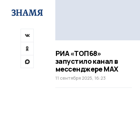
РИА «ТОП68»
запустило канал в
мессенджере MAX
11 сентября 2025, 16:23