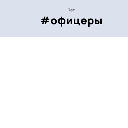
Тег
#офицеры