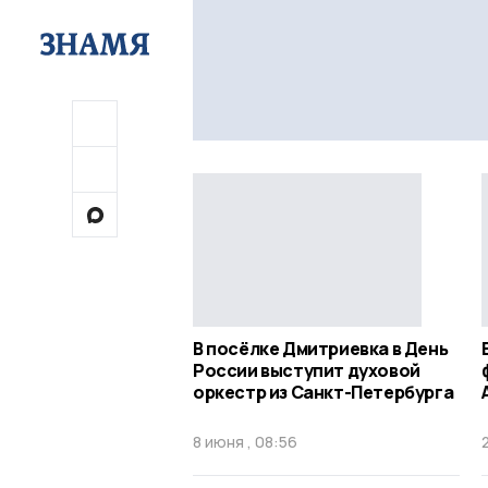
В посёлке Дмитриевка в День
России выступит духовой
оркестр из Санкт-Петербурга
8 июня , 08:56