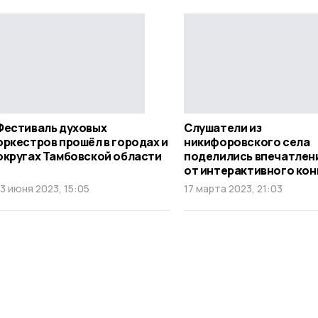
Фестиваль духовых
Слушатели из
оркестров прошёл в городах и
никифоровского села
округах Тамбовской области
поделились впечатлен
от интерактивного ко
13 июня 2023, 15:05
17 марта 2023, 21:03