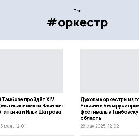
Тег
#оркестр
В Тамбове пройдёт ХIV
Духовые оркестры из г
фестиваль имени Василия
России и Беларуси при
Агапкина и Ильи Шатрова
фестиваль в Тамбовск
область
25 мая , 12:01
28 мая 2025, 12:02