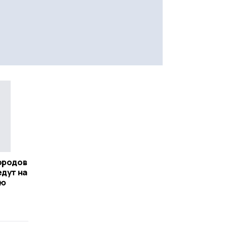
ородов
едут на
ую