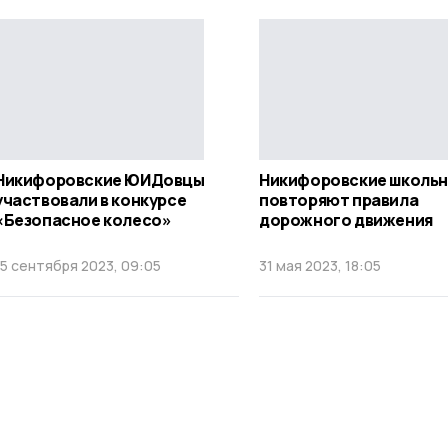
Никифоровские ЮИДовцы
Никифоровские школьн
участвовали в конкурсе
повторяют правила
«Безопасное колесо»
дорожного движения
15 сентября 2023, 09:05
31 мая 2023, 18:05