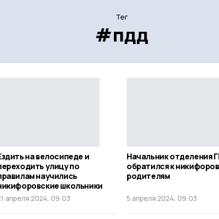
Тег
#пдд
Ездить на велосипеде и
Начальник отделения 
переходить улицу по
обратился к никифоро
правилам научились
родителям
никифоровские школьники
21 апреля 2024, 09:03
5 апреля 2024, 09:03