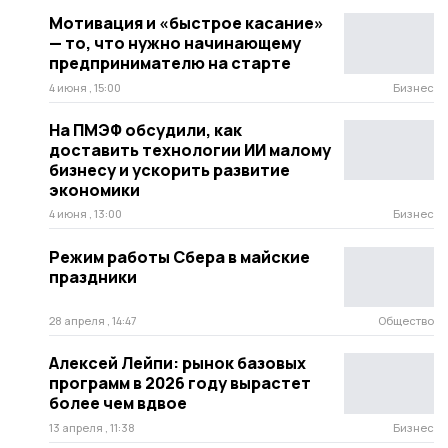
Мотивация и «быстрое касание»
— то, что нужно начинающему
предпринимателю на старте
4 июня , 15:00
Бизнес
На ПМЭФ обсудили, как
доставить технологии ИИ малому
бизнесу и ускорить развитие
экономики
4 июня , 13:00
Бизнес
Режим работы Сбера в майские
праздники
28 апреля , 14:47
Общество
Алексей Лейпи: рынок базовых
программ в 2026 году вырастет
более чем вдвое
13 апреля , 11:38
Бизнес