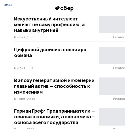
#сбер
Искусственный интеллект
меняет не саму профессию, а
навыки внутри неё
6 июня , 16:00
Бизнес
Цифровой двойник: новая эра
обмана
6 июня , 11:14
Бизнес
В эпоху генеративной инженерии
главный актив — способность к
изменениям
5 июня , 20:19
Бизнес
Герман Греф: Предприниматели —
основа экономики, а экономика —
основа всего государства