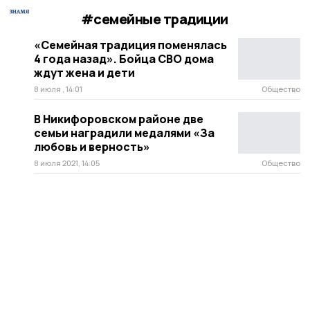
#семейные традиции
«Семейная традиция поменялась
4 года назад». Бойца СВО дома
ждут жена и дети
8 июля , 14:01
Общество
В Никифоровском районе две
семьи наградили медалями «За
любовь и верность»
8 июля 2021, 14:05
Общество