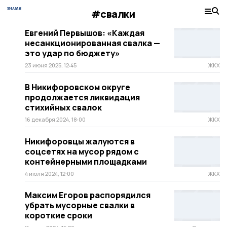
#свалки
Евгений Первышов: «Каждая
несанкционированная свалка —
это удар по бюджету»
23 июня 2025, 12:45
ЖКХ
В Никифоровском округе
продолжается ликвидация
стихийных свалок
16 декабря 2024, 18:00
ЖКХ
Никифоровцы жалуются в
соцсетях на мусор рядом с
контейнерными площадками
4 июля 2024, 12:00
ЖКХ
Максим Егоров распорядился
убрать мусорные свалки в
короткие сроки