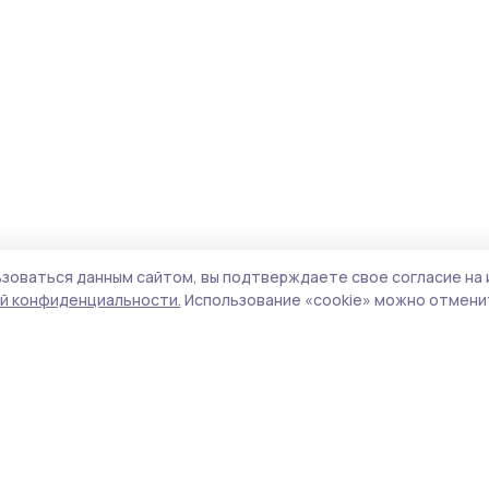
зоваться данным сайтом, вы подтверждаете свое согласие на 
й конфиденциальности.
Использование «cookie» можно отменит
Учредитель и издатель:
ООО «Издательский
Поли
дом «Тамбов»
Сайт
Адрес редакции:
392000, Тамбовская обл.,
cook
г.Тамбов, ш. Моршанское, д.14а
сайт
Номер телефона редакции:
8 (4752) 45-05-
испо
76
нас
Электронная почта редакции:
znam-
конф