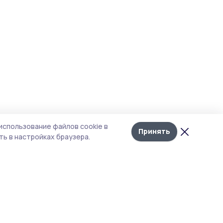
использование файлов cookie в
Принять
ь в настройках браузера.
тика конфиденциальности
 содержит сервисы, использующие
ies. Продолжая пользоваться данным
ом, вы подтверждаете свое согласие на
льзование файлов cookie в соответствии с
тоящим уведомлением и Политикой
иденциальности. Использование «cookie»