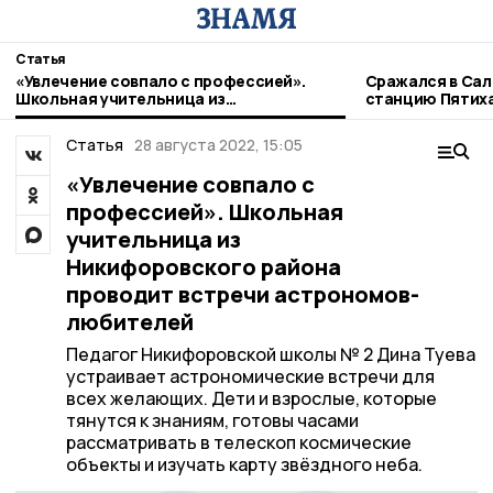
Статья
«Увлечение совпало с профессией».
Сражался в Сал
Школьная учительница из
станцию Пятих
Никифоровского района проводит
никифоровског
встречи астрономов-любителей
Статья
28 августа 2022, 15:05
«Увлечение совпало с
профессией». Школьная
учительница из
Никифоровского района
проводит встречи астрономов-
любителей
Педагог Никифоровской школы № 2 Дина Туева
устраивает астрономические встречи для
всех желающих. Дети и взрослые, которые
тянутся к знаниям, готовы часами
рассматривать в телескоп космические
объекты и изучать карту звёздного неба.