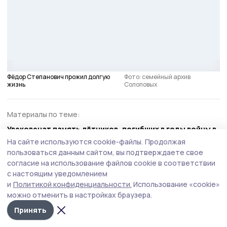
Фёдор Степанович прожил долгую
Фото: семейный архив
жизнь
Солоповых
Материалы по теме:
Увековечат память лётчиков, погибших в годы войны в
Рассказовском округе
На сайте используются cookie-файлы.
Продолжая
пользоваться данным сайтом, вы подтверждаете свое
Сквозь огонь и дым. В годы войны уроженец Умёта
согласие на использование файлов cookie в соответствии
поднимал в небо штурмовики Ил-2
с настоящим уведомлением
История с продолжением. Благодаря краеведу
и
Политикой конфиденциальности.
Использование «cookie»
жительница никифоровского села узнала о судьбе
можно отменить в настройках браузера.
деда
Принять