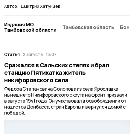
Автор:
Дмитрий Хатунцев
Издания МО
Тамбовская область
Бонд
Тамбовской области
Статья
2 августа , 15:07
Сражался в Сальских степях и брал
станцию Пятихатка житель
никифоровского села
Фёдора Степановича Солопова из села Ярославка
нынешнего Никифоровского округа на фронт призвали
в августе 1941 года. Он участвовал в освобождении от
нацистов Донбасса, стран Европы и вернулся домой с
победой.