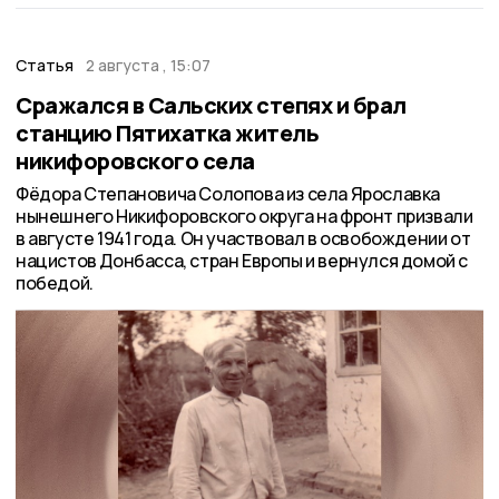
Статья
2 августа , 15:07
Сражался в Сальских степях и брал
станцию Пятихатка житель
никифоровского села
Фёдора Степановича Солопова из села Ярославка
нынешнего Никифоровского округа на фронт призвали
в августе 1941 года. Он участвовал в освобождении от
нацистов Донбасса, стран Европы и вернулся домой с
победой.