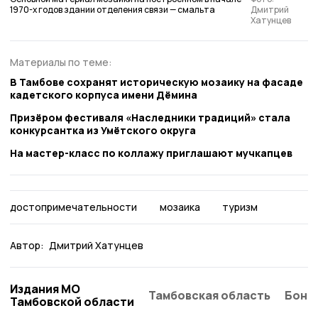
1970-х годов здании отделения связи — смальта
Дмитрий
Хатунцев
Материалы по теме:
В Тамбове сохранят историческую мозаику на фасаде
кадетского корпуса имени Дёмина
Призёром фестиваля «Наследники традиций» стала
конкурсантка из Умётского округа
На мастер-класс по коллажу приглашают мучкапцев
достопримечательности
мозаика
туризм
Автор:
Дмитрий Хатунцев
Издания МО
Тамбовская область
Бонд
Тамбовской области