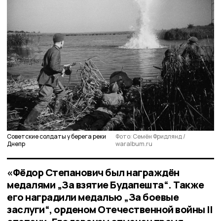
Советские солдаты у берега реки
Фото: Семён Фридлянд /
Днепр
waralbum.ru
«Фёдор Степанович был награждён
медалями „За взятие Будапешта“. Также
его наградили медалью „За боевые
заслуги“, орденом Отечественной войны II