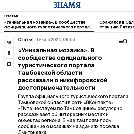
Статья
«Уникальная мозаика». В сообществе
Сражался в Сал
официального туристического портала
станцию Пятих
Тамбовской области рассказали о
никифоровског
никифоровской
Статья
1 июня 2024, 09:03
достопримечательности
«Уникальная мозаика». В
сообществе официального
туристического портала
Тамбовской области
рассказали о никифоровской
достопримечательности
Группа официального туристического портала
Тамбовской области в сети «ВКонтакте»
«Путешествуем по Тамбовщине» регулярно
рассказывает об интересных местах и
объектах региона. В мае там появилось
сообщение о мозаиках на зданиях посёлка
Дмитриевка.