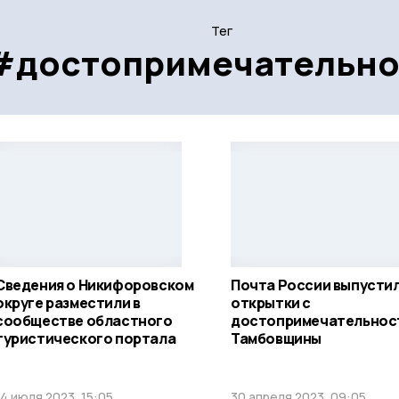
Тег
#достопримечательно
Сведения о Никифоровском
Почта России выпусти
округе разместили в
открытки с
сообществе областного
достопримечательнос
туристического портала
Тамбовщины
14 июля 2023, 15:05
30 апреля 2023, 09:05