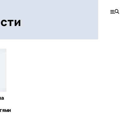
сти
ла
тями