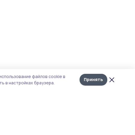
использование файлов cookie в
Принять
ь в настройках браузера.
тика конфиденциальности
 содержит сервисы, использующие
ies. Продолжая пользоваться данным
ом, вы подтверждаете свое согласие на
льзование файлов cookie в соответствии с
тоящим уведомлением и Политикой
иденциальности. Использование «cookie»