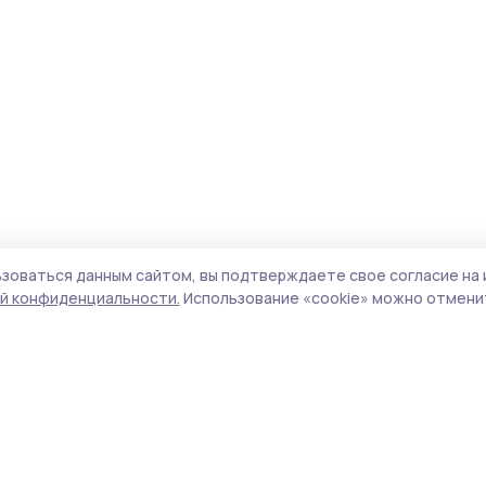
зоваться данным сайтом, вы подтверждаете свое согласие на 
й конфиденциальности.
Использование «cookie» можно отменит
Учредитель и издатель:
ООО «Издательский
Поли
дом «Тамбов»
Сайт
Адрес редакции:
392000, Тамбовская обл.,
cook
г.Тамбов, ш. Моршанское, д.14а
сайт
Номер телефона редакции:
8 (4752) 45-05-
испо
76
нас
Электронная почта редакции:
znam-
конф