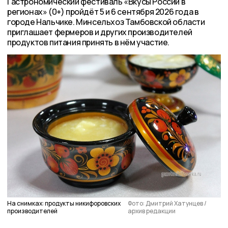
Гастрономический фестиваль «Вкусы России в
регионах» (0+) пройдёт 5 и 6 сентября 2026 года в
городе Нальчике. Минсельхоз Тамбовской области
приглашает фермеров и других производителей
продуктов питания принять в нём участие.
На снимках: продукты никифоровских
Фото: Дмитрий Хатунцев /
производителей
архив редакции