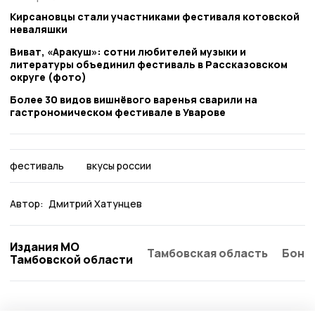
Кирсановцы стали участниками фестиваля котовской
неваляшки
Виват, «Аракуш»: сотни любителей музыки и
литературы объединил фестиваль в Рассказовском
округе (фото)
Более 30 видов вишнёвого варенья сварили на
гастрономическом фестивале в Уварове
фестиваль
вкусы россии
Автор:
Дмитрий Хатунцев
Издания МО
Тамбовская область
Бонд
Тамбовской области