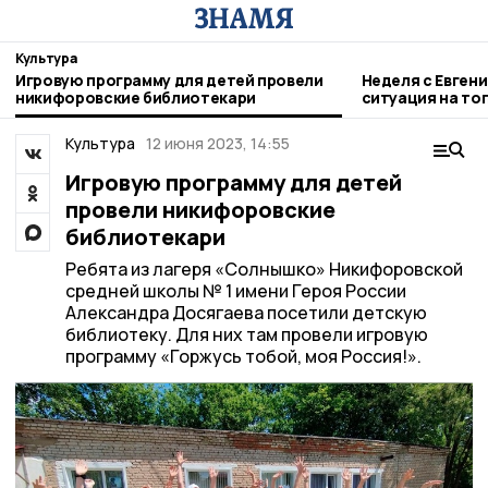
Культура
Игровую программу для детей провели
Неделя с Евген
никифоровские библиотекари
ситуация на то
городе и приор
Культура
12 июня 2023, 14:55
Игровую программу для детей
провели никифоровские
библиотекари
Ребята из лагеря «Солнышко» Никифоровской
средней школы № 1 имени Героя России
Александра Досягаева посетили детскую
библиотеку. Для них там провели игровую
программу «Горжусь тобой, моя Россия!».