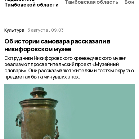
Тамбовская область
Бонд
Тамбовской области
Культура
3 августа , 09:03
Об истории самовара рассказали в
никифоровском музее
Сотрудники Никифоровского краеведческого музея
реализуют просветительский проект «Музейный
словарь». Они рассказывают жителям и гостям округа о
предметах быта минувших эпох.