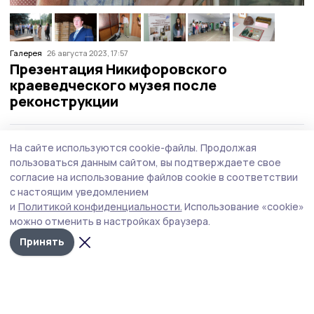
Галерея
26 августа 2023, 17:57
Презентация Никифоровского
краеведческого музея после
реконструкции
Материалы по теме:
На сайте используются cookie-файлы.
Продолжая
пользоваться данным сайтом, вы подтверждаете свое
Майка Жиркова и кроссовки 54-го размера: знаменские
согласие на использование файлов cookie в соответствии
школьники побывали в музее спорта
с настоящим уведомлением
Выставка к юбилею поэта-земляка открылась в
и
Политикой конфиденциальности.
Использование «cookie»
староюрьевском музее
можно отменить в настройках браузера.
Вещи из Советского Союза коллекционирует житель
Принять
Мичуринска
музей
самовар