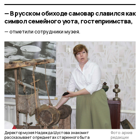
— В русском обиходе самовар славился как
символ семейного уюта, гостеприимства,
отметили сотрудники музея.
Директор музея Надежда Шустова знакомит
Фото: архив
рассказывает о предметах старинного быта
редакции