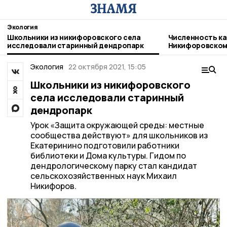
Экология
Школьники из никифоровского села
Численность ка
исследовали старинный дендропарк
Никифоровском
Экология
22 октября 2021, 15:05
Школьники из никифоровского
села исследовали старинный
дендропарк
Урок «Защита окружающей среды: местные
сообщества действуют» для школьников из
Екатеринино подготовили работники
библиотеки и Дома культуры. Гидом по
дендрологическому парку стал кандидат
сельскохозяйственных наук Михаил
Никифоров.