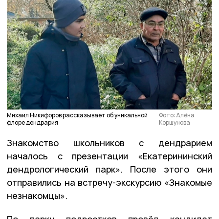
Михаил Никифоров рассказывает об уникальной
Фото: Алёна
флоре дендрария
Коршунова
Знакомство школьников с дендрарием
началось с презентации «Екатерининский
дендрологический парк». После этого они
отправились на встречу-экскурсию «Знакомые
незнакомцы».
По парку подростков провёл кандидат