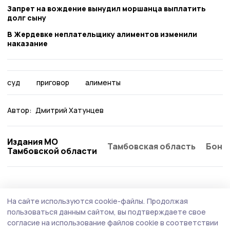
Запрет на вождение вынудил моршанца выплатить
долг сыну
В Жердевке неплательщику алиментов изменили
наказание
суд
приговор
алименты
Автор:
Дмитрий Хатунцев
Издания МО
Тамбовская область
Бонд
Тамбовской области
Происшествие
18 июля , 14:35
На сайте используются cookie-файлы.
Продолжая
В Москве формируют медицинские
пользоваться данным сайтом, вы подтверждаете свое
бригады для помощи пострадавшим в
согласие на использование файлов cookie в соответствии