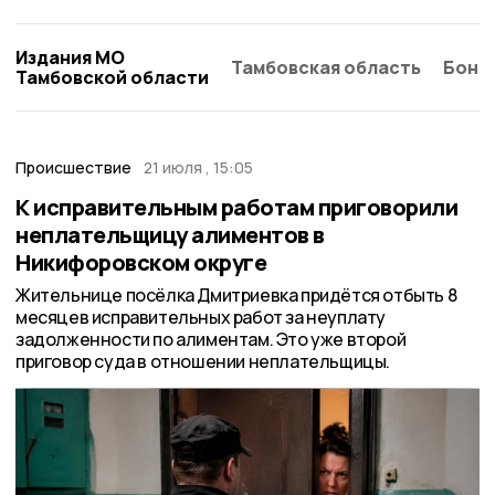
Издания МО
Тамбовская область
Бонд
Тамбовской области
Происшествие
21 июля , 15:05
К исправительным работам приговорили
неплательщицу алиментов в
Никифоровском округе
Жительнице посёлка Дмитриевка придётся отбыть 8
месяцев исправительных работ за неуплату
задолженности по алиментам. Это уже второй
приговор суда в отношении неплательщицы.