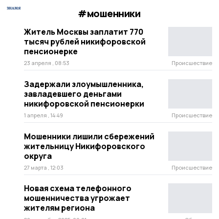
#мошенники
Житель Москвы заплатит 770
тысяч рублей никифоровской
пенсионерке
23 апреля , 08:53
Происшествие
Задержали злоумышленника,
завладевшего деньгами
никифоровской пенсионерки
1 апреля , 14:49
Происшествие
Мошенники лишили сбережений
жительницу Никифоровского
округа
27 марта , 12:03
Происшествие
Новая схема телефонного
мошенничества угрожает
жителям региона