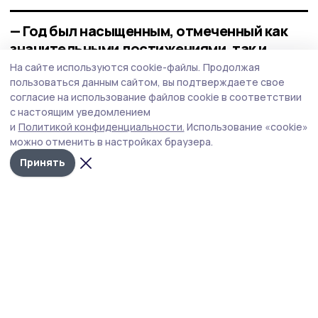
— Год был насыщенным, отмеченный как
значительными достижениями, так и
выявленными проблемами во всех сферах
На сайте используются cookie-файлы.
Продолжая
управления. Как сказал сам Евгений
пользоваться данным сайтом, вы подтверждаете свое
согласие на использование файлов cookie в соответствии
Алексеевич, этот год был годом
с настоящим уведомлением
исправления ошибок. Многие процессы в
и
Политикой конфиденциальности.
Использование «cookie»
деятельности правительства региона
можно отменить в настройках браузера.
пришлось пересмотреть. И всё ради
Принять
ключевой цели — повышения качества
жизни наших граждан. Абсолютно
уверена, что благодаря слаженной
командной работе с имеющейся
поддержкой федерального центра и
жителей региона удастся достичь всех
поставленных целей и обеспечить
устойчивое развитие Тамбовщины,