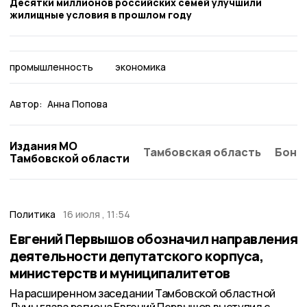
Десятки миллионов российских семей улучшили
жилищные условия в прошлом году
промышленность
экономика
Автор:
Анна Попова
Издания МО
Тамбовская область
Бонд
Тамбовской области
Политика
16 июля , 11:54
Евгений Первышов обозначил направления
деятельности депутатского корпуса,
министерств и муниципалитетов
На расширенном заседании Тамбовской областной
Думы глава региона Евгений Первышов выступил с