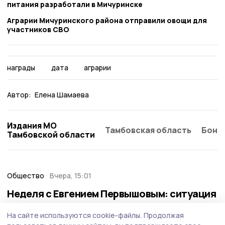
питания разработали в Мичуринске
Аграрии Мичуринского района отправили овощи для
участников СВО
награды
дата
аграрии
Автор:
Елена Шамаева
Издания МО
Тамбовская область
Бонд
Тамбовской области
Общество
Вчера, 15:01
Неделя с Евгением Первышовым: ситуация
на топливном рынке, чистота в городе и
На сайте используются cookie-файлы.
Продолжая
приоритеты образования