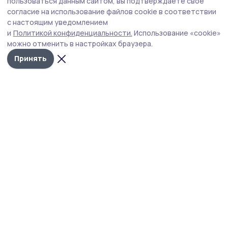
пользоваться данным сайтом, вы подтверждаете свое
Губернатор держит на контроле ситуацию с бензином,
согласие на использование файлов cookie в соответствии
требует навести порядок с мусором в Тамбове.
с настоящим уведомлением
и
Политикой конфиденциальности.
Использование «cookie»
можно отменить в настройках браузера.
Принять
Фото: Павел Васильев
Уходящая неделя для главы Тамбовской
области Евгения Первышова выдалась