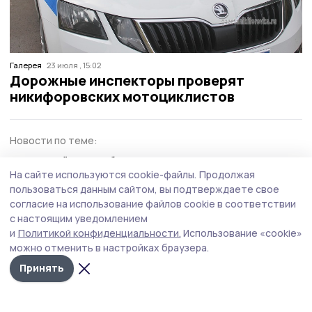
Галерея
23 июля , 15:02
Дорожные инспекторы проверят
никифоровских мотоциклистов
Новости по теме:
Водителей Притамбовья проверят на трезвость в ходе
профилактического рейда
На сайте используются cookie-файлы.
Продолжая
пользоваться данным сайтом, вы подтверждаете свое
В Моршанском округе в ДТП пострадали три человека
согласие на использование файлов cookie в соответствии
Мичуринские полицейские отстранили подростков от
с настоящим уведомлением
управления мототранспортом
и
Политикой конфиденциальности.
Использование «cookie»
можно отменить в настройках браузера.
Принять
профилактика
дтп