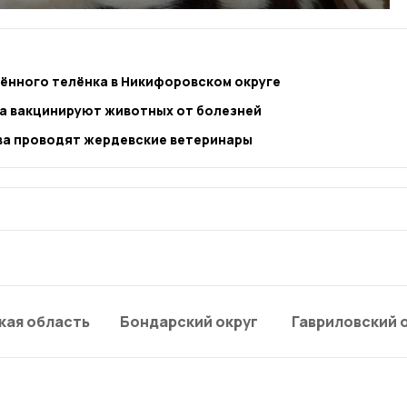
ённого телёнка в Никифоровском округе
а вакцинируют животных от болезней
а проводят жердевские ветеринары
кая область
Бондарский округ
Гавриловский 