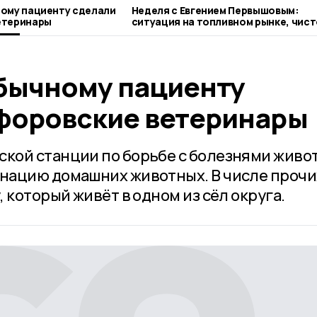
ому пациенту сделали
Неделя с Евгением Первышовым:
етеринары
ситуация на топливном рынке, чист
городе и приоритеты образования
бычному пациенту
форовские ветеринары
кой станции по борьбе с болезнями живо
нацию домашних животных. В числе прочи
 который живёт в одном из сёл округа.