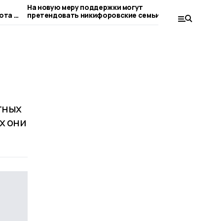
На новую меру поддержки могут
На «Земле
ота в
претендовать никифоровские семьи с
никифоро
детьми
тных
х они