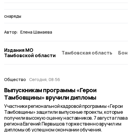
снаряды
Автор:
Елена Шамаева
Издания МО
Тамбовская область
Бонд
Тамбовской области
Общество
Сегодня, 08:56
Выпускникам программы «Герои
Тамбовщины» вручили дипломы
Участники региональной кадровой программы «Герои
Тамбовщины» защитили выпускные проекты, которые
получили высокую оценку наставников. 7 августа глава
региона Евгений Первышов торжественно вручил им
дипломы об успешном окончании обучения.