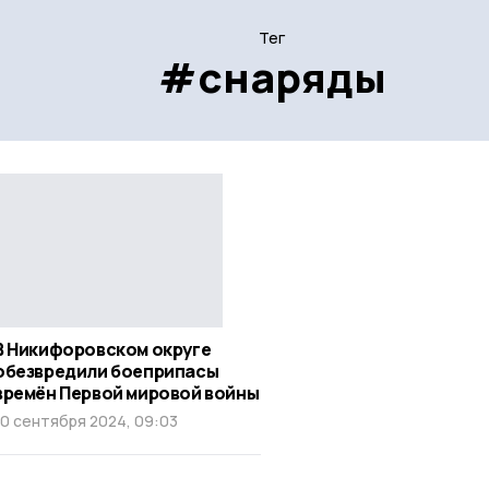
Тег
#снаряды
В Никифоровском округе
обезвредили боеприпасы
времён Первой мировой войны
10 сентября 2024, 09:03