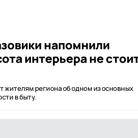
азовики напомнили
ота интерьера не стои
 жителям региона об одном из основных
сти в быту.