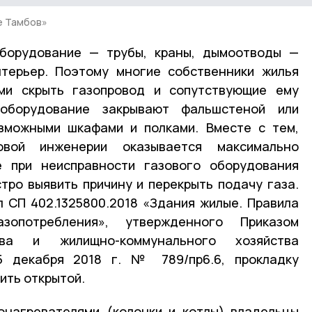
е Тамбов»
оборудование — трубы, краны, дымоотводы —
нтерьер. Поэтому многие собственники жилья
ми скрыть газопровод и сопутствующие ему
оборудование закрывают фальшстеной или
озможными шкафами и полками. Вместе с тем,
вой инженерии оказывается максимально
е при неисправности газового оборудования
ро выявить причину и перекрыть подачу газа.
л СП 402.1325800.2018 «Здания жилые. Правила
зопотребления», утвержденного Приказом
тва и жилищно-коммунального хозяйства
5 декабря 2018 г. № 789/пр6.6, прокладку
ить открытой.
онагревателями (колонки и котлы) владельцы