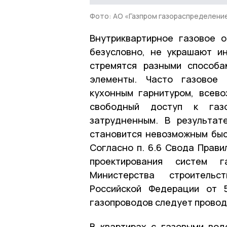
Фото: АО «Газпром газораспределени
Внутриквартирное газовое 
безусловно, не украшают и
стремятся разными способа
элементы. Часто газовое 
кухонным гарнитуром, всев
свободный доступ к газо
затрудненным. В результат
становится невозможным быст
Согласно п. 6.6 Свода Прави
проектирования систем га
Министерства строительс
Российской Федерации от 
газопроводов следует провод
В квартирах с газовыми вод