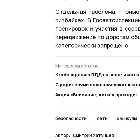
Отдельная проблема — юные
питбайках. В Госавтоиспекци
тренировок и участия в соре
передвижение по дорогам об
категорически запрещено.
Материалы по теме:
К соблюдению ПДД на вело- и мот
С родителями новоюрьевских школ
Акция «Внимание, дети!» проходит
безопасность
дети
каникулы
Автор:
Дмитрий Хатунцев