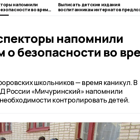
торы напомнили
Выписать детские издания
езопасности во время
воспитанникам интернатов предло
никифоровцам
спекторы напомнили
 о безопасности во вр
оровских школьников — время каникул. В
Д России «Мичуринский» напомнили
 необходимости контролировать детей.