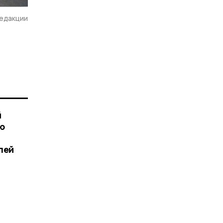
редакции
й
ю
лей