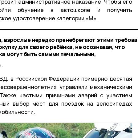
грозит административное наказание. Чтобы его
ройти обучение в автошколе и получить
ское удостоверение категории «М».
ка, взрослые нередко пренебрегают этими требов
упку для своего ребёнка, не осознавая, что
ка могут быть самыми печальными,
.
ВД, в Российской Федерации примерно десятая
несовершеннолетних управляли механическими
 Также частыми причинами аварий с участием
ьный выбор мест для поездок на велосипедах
мобильности.