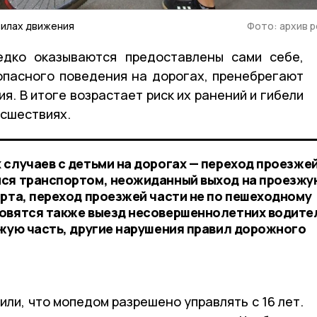
вилах движения
Фото: архив 
едко оказываются предоставлены сами себе,
опасного поведения на дорогах, пренебрегают
. В итоге возрастает риск их ранений и гибели
сшествиях.
 случаев с детьми на дорогах — переход проезже
мся транспортом, неожиданный выход на проезжу
орта, переход проезжей части не по пешеходному
новятся также выезд несовершеннолетних водите
зжую часть, другие нарушения правил дорожного
ли, что мопедом разрешено управлять с 16 лет.