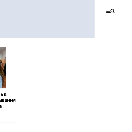
ь в
ывания
а