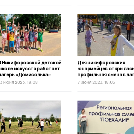
В Никифоровской детской
Для никифоровских
школе искусств работает
юнармейцев открылас
лагерь «Домисолька»
профильная смена в ла
13 июня 2023, 18:08
7 июня 2023, 18:05