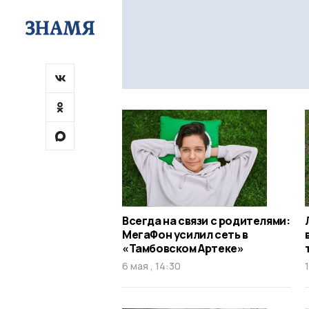
Всегда на связи с родителями:
МегаФон усилил сеть в
«Тамбовском Артеке»
6 мая , 14:30