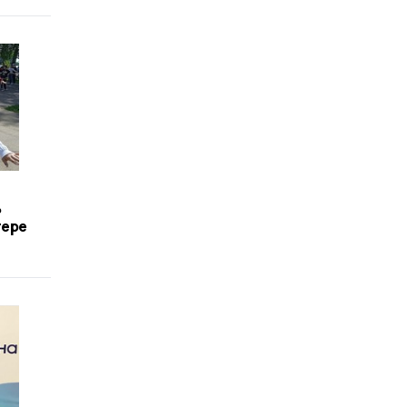
ь
гере