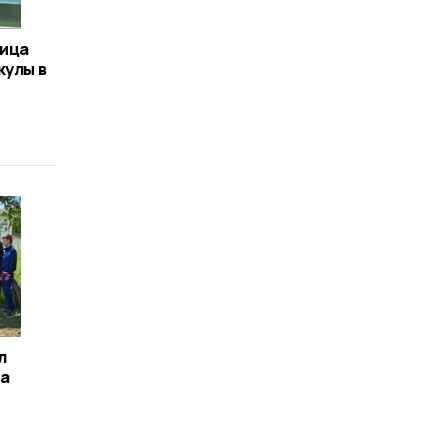
ница
кулы в
л
на