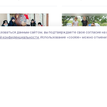
зоваться данным сайтом, вы подтверждаете свое согласие на 
й конфиденциальности.
Использование «cookie» можно отменит
Каникулы у никифоровских
Никифоровские дети
школьников начались с
отдохнули в лагере
новогодней экскурсии
«Дружный»
5 января 2022, 15:05
9 августа 2021, 15:05