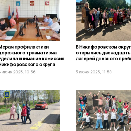
Мерам профилактики
В Никифоровском окру
дорожного травматизма
открылись двенадцать
уделила внимание комиссия
лагерей дневного пре
Никифоровского округа
6 июня 2025, 10:56
3 июня 2025, 11:58