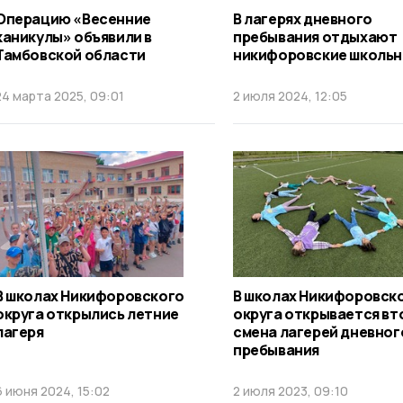
Операцию «Весенние
В лагерях дневного
каникулы» объявили в
пребывания отдыхают
Тамбовской области
никифоровские школьн
24 марта 2025, 09:01
2 июля 2024, 12:05
В школах Никифоровского
В школах Никифоровск
округа открылись летние
округа открывается вт
лагеря
смена лагерей дневног
пребывания
6 июня 2024, 15:02
2 июля 2023, 09:10