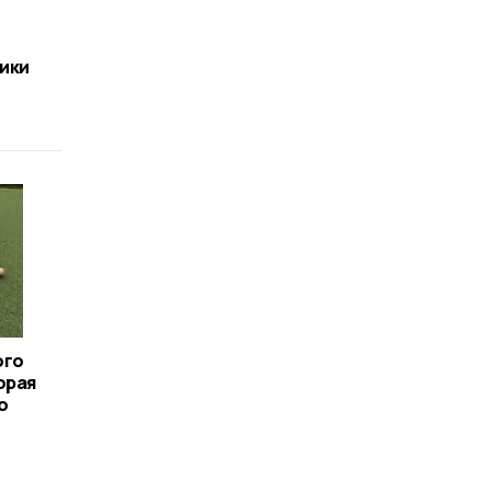
ики
ого
орая
о