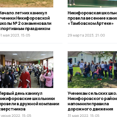
Начало летних каникул
Никифоровская школь
ученики Никифоровской
провела весенние кани
школы № 2 ознаменовали
«Тамбовском Артеке»
спортивным праздником
31 мая 2023, 15:05
29 марта 2023, 21:00
Первый день каникул
Ученикам сельских шко
никифоровские школьники
Никифоровского райо
провели в дружной компании
напомнили правила
сверстников
дорожного движения
2 июня 2022, 15:05
31 мая 2022, 15:05