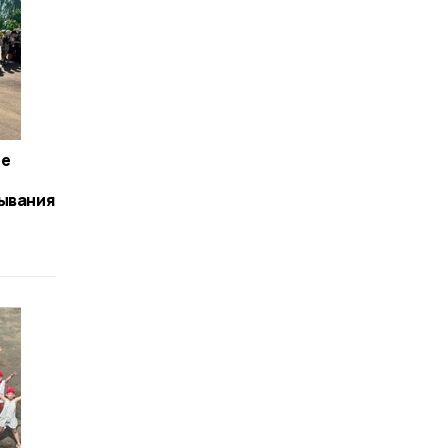
ге
бывания