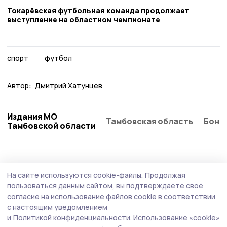
Токарёвская футбольная команда продолжает
выступление на областном чемпионате
спорт
футбол
Автор:
Дмитрий Хатунцев
Издания МО
Тамбовская область
Бонд
Тамбовской области
Спорт
21 июля , 12:02
На сайте используются cookie-файлы.
Продолжая
В «Турнире будущего» приняли участие
пользоваться данным сайтом, вы подтверждаете свое
дети из никифоровского села
согласие на использование файлов cookie в соответствии
с настоящим уведомлением
В селе Сабуро-Покровское Никифоровского
и
Политикой конфиденциальности.
Использование «cookie»
муниципального округа состоялся турнир по пляжному