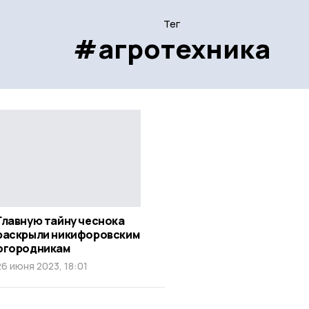
Тег
#агротехника
Главную тайну чеснока
раскрыли никифоровским
огородникам
26 июня 2023, 18:01