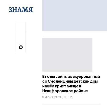
В годы войны эвакуированный
со Смоленщины детский дом
нашёл пристанище в
Никифоровском районе
5 июня 2020, 18:03