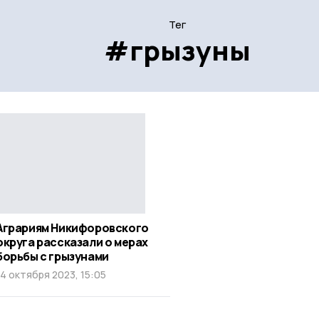
Тег
#грызуны
Аграриям Никифоровского
округа рассказали о мерах
борьбы с грызунами
14 октября 2023, 15:05