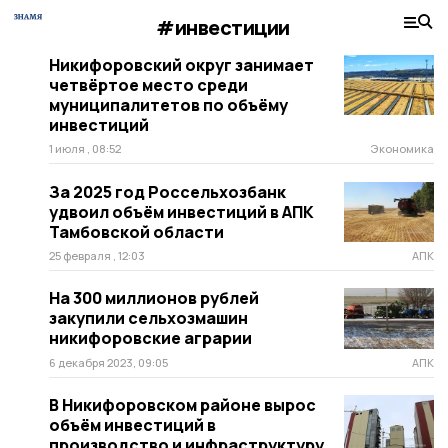
#инвестиции
Никифоровский округ занимает
четвёртое место среди
муниципалитетов по объёму
инвестиций
1 июля , 08:52
Экономика
За 2025 год Россельхозбанк
удвоил объём инвестиций в АПК
Тамбовской области
25 февраля , 12:03
АПК
На 300 миллионов рублей
закупили сельхозмашин
никифоровские аграрии
6 декабря 2023, 09:05
АПК
В Никифоровском районе вырос
объём инвестиций в
производство и инфраструктуру