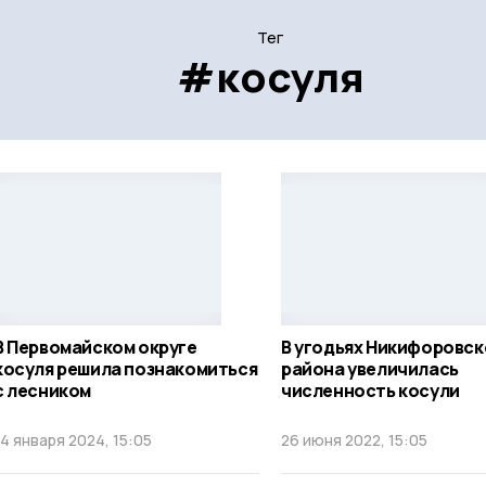
Тег
#косуля
В Первомайском округе
В угодьях Никифоровск
косуля решила познакомиться
района увеличилась
с лесником
численность косули
14 января 2024, 15:05
26 июня 2022, 15:05