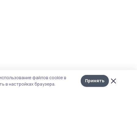
использование файлов cookie в
Принять
ь в настройках браузера.
тика конфиденциальности
 содержит сервисы, использующие
ies. Продолжая пользоваться данным
ом, вы подтверждаете свое согласие на
льзование файлов cookie в соответствии с
тоящим уведомлением и Политикой
иденциальности. Использование «cookie»