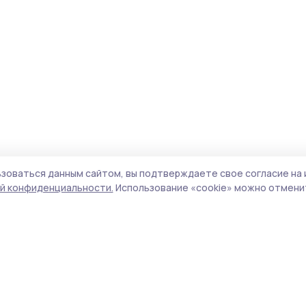
зоваться данным сайтом, вы подтверждаете свое согласие на 
й конфиденциальности.
Использование «cookie» можно отменит
Учредитель и издатель:
ООО «Издательский
Поли
дом «Тамбов»
Сайт
Адрес редакции:
392000, Тамбовская обл.,
cook
г.Тамбов, ш. Моршанское, д.14а
сайт
Номер телефона редакции:
8 (4752) 45-05-
испо
76
нас
Электронная почта редакции:
znam-
конф