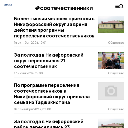
#соотечественники
Более тысячи человек приехали в
Никифоровский округ за время
действия программы
переселения соотечественников
14 октября 2024, 12:01
Общество
За полгода в Никифоровский
округ переселился 21
соотечественник
17 июля 2024, 15:00
Общество
По программе переселения
соотечественников в
Никифоровский округ приехала
семья из Таджикистана
16 сентября 2023, 09:00
Общество
За полгода в Никифоровский
район переселились 23