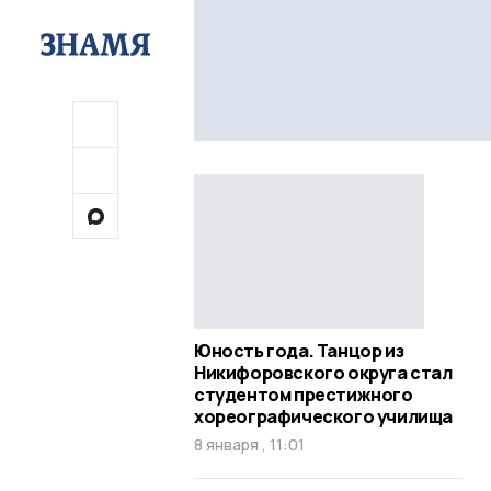
Юность года. Танцор из
Никифоровского округа стал
студентом престижного
хореографического училища
8 января , 11:01