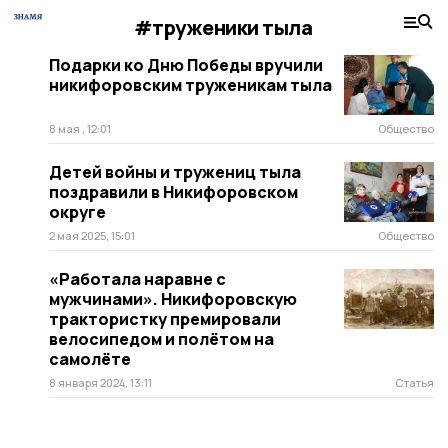
#труженики тыла
Подарки ко Дню Победы вручили
никифоровским труженикам тыла
8 мая , 12:01
Общество
Детей войны и тружениц тыла
поздравили в Никифоровском
округе
2 мая 2025, 15:01
Общество
«Работала наравне с
мужчинами». Никифоровскую
трактористку премировали
велосипедом и полётом на
самолёте
8 января 2024, 13:11
Статья