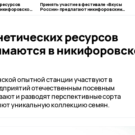
 ресурсов
Принять участие в фестивале «Вкусы
никифоровском
России» предлагают никифоровским
фермерам
нетических ресурсов
имаются в никифоровс
ской опытной станции участвуют в
дприятий отечественным посевным
вают и разводят перспективные сорта
яют уникальную коллекцию семян.