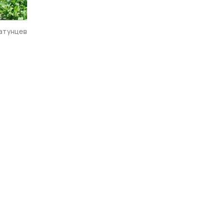
атунцев