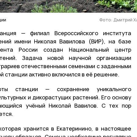
ции
Фото: Дмитрий Х
танция — филиал Всероссийского института
ений имени Николая Вавилова (ВИР), на базе
дента России создан Национальный центр
стений. Задача новой научной организации
грариев отечественными семенами с заданными
й станции активно включился в её решение.
оты станции — сохранение уникального
ультурных и дикорастущих растений. Его основу
ающийся учёный Николай Вавилов. С тех пор
ется.
которая хранится в Екатеринино, в настоящее
тысяч образцов. Семена необходимо регулярно