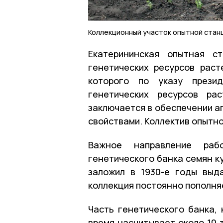
Коллекционный участок опытной стан
Екатерининская опытная с
генетических ресурсов раст
которого по указу прези
генетических ресурсов ра
заключается в обеспечении а
свойствами. Коллектив опытно
Важное направление раб
генетического банка семян к
заложил в 1930-е годы выд
коллекция постоянно пополня
Часть генетического банка, 
время насчитывает около 10 