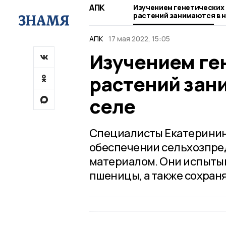
АПК
Изучением генетических
растений занимаются в 
селе
АПК
17 мая 2022, 15:05
Изучением ге
растений зан
селе
Специалисты Екатеринин
обеспечении сельхозпре
материалом. Они испыты
пшеницы, а также сохран