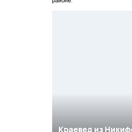
районе.
Краевед из Никиф