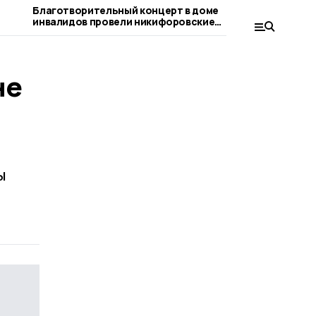
Благотворительный концерт в доме
«Чёрные ко
инвалидов провели никифоровские
след на ни
работники культуры
не
ы