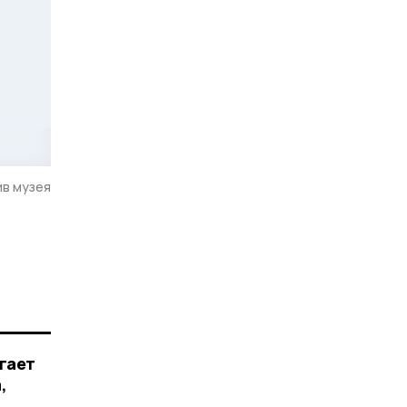
ив музея
огает
,