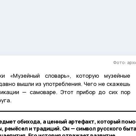
Фото: арх
ки «Музейный словарь», которую музейные
 давно вышли из употребления. Чего не скажешь
ликации — самоваре. Этот прибор до сих пор
уга.
редмет обихода, а ценный артефакт, который пом
, ремёсел и традиций. Он — символ русского быта
 чаепития. Его история отражает развитие