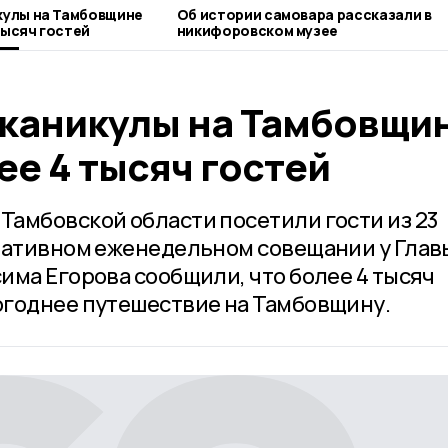
кулы на Тамбовщине
Об истории самовара рассказали в
тысяч гостей
никифоровском музее
 каникулы на Тамбовщи
е 4 тысяч гостей
амбовской области посетили гости из 23
ративном еженедельном совещании у Глав
има Егорова сообщили, что более 4 тысяч
огоднее путешествие на Тамбовщину.