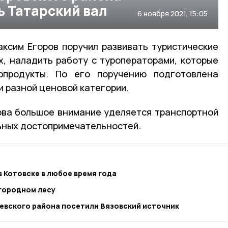
ь Татарский вал
6 ноября 2021, 15:05
ксим Егоров поручил развивать туристические
, наладить работу с туроператорами, которые
рпродукты. По его поручению подготовлена
и разной ценовой категории.
ова большое внимание уделяется транспортной
ьных достопримечательностей.
в Котовске в любое время года
игородном лесу
евского района посетили Вязовский источник