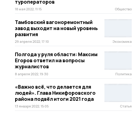
туроператоров
18 мая 2022, 11:15
Общество
Тамбовский вагоноремонтный
завод выходит на новый уровень
развития
29 апреля 2022, 17:10
Экономика
Полгода у руля области: Максим
Егоров ответил на вопросы
журналистов
8 апреля 2022, 19:30
Политика
«Важно всё, что делается для
людей». Глава Никифоровского
района подвёл итоги 2021 года
13 января 2022, 15:05
Статья