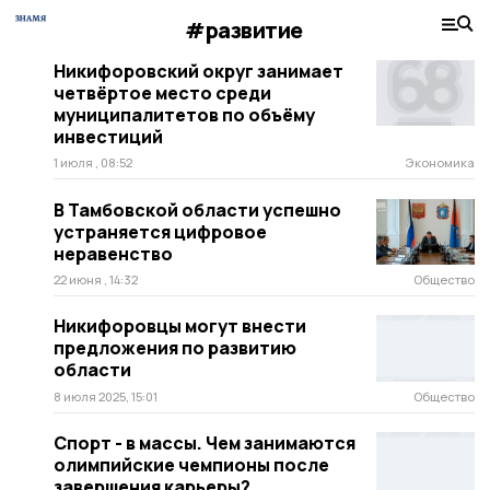
#развитие
Никифоровский округ занимает
четвёртое место среди
муниципалитетов по объёму
инвестиций
1 июля , 08:52
Экономика
В Тамбовской области успешно
устраняется цифровое
неравенство
22 июня , 14:32
Общество
Никифоровцы могут внести
предложения по развитию
области
8 июля 2025, 15:01
Общество
Спорт - в массы. Чем занимаются
олимпийские чемпионы после
завершения карьеры?