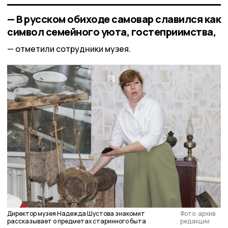
— В русском обиходе самовар славился как
символ семейного уюта, гостеприимства,
отметили сотрудники музея.
Директор музея Надежда Шустова знакомит
Фото: архив
рассказывает о предметах старинного быта
редакции