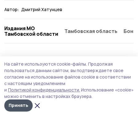
Автор:
Дмитрий Хатунцев
Издания МО
Тамбовская область
Бонд
Тамбовской области
Культура
23 июля , 12:08
На сайте используются cookie-файлы.
Продолжая
Благотворительный концерт в доме
пользоваться данным сайтом, вы подтверждаете свое
инвалидов провели никифоровские
согласие на использование файлов cookie в соответствии
с настоящим уведомлением
работники культуры
и
Политикой конфиденциальности.
Использование «cookie»
Работники Старинского филиала Никифоровского ЦДК
можно отменить в настройках браузера.
побывали с концертом в Кандауровском доме
Принять
инвалидов Тамбовского округа. Благотворительную
поездку организовала предприниматель Любовь
Скребнева.