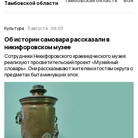
Тамбовская область
Бонд
Тамбовской области
Культура
3 августа , 09:03
Об истории самовара рассказали в
никифоровском музее
Сотрудники Никифоровского краеведческого музея
реализуют просветительский проект «Музейный
словарь». Они рассказывают жителям и гостям округа о
предметах быта минувших эпох.