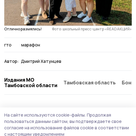
Отлично размялись!
Фото: школьный пресс-центр «READАКЦИЯ»
гто
марафон
Автор:
Дмитрий Хатунцев
Издания МО
Тамбовская область
Бонд
Тамбовской области
Общество
Сегодня, 08:56
На сайте используются cookie-файлы.
Продолжая
Выпускникам программы «Герои
пользоваться данным сайтом, вы подтверждаете свое
Тамбовщины» вручили дипломы
согласие на использование файлов cookie в соответствии
с настоящим уведомлением