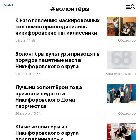
#волонтёры
К изготовлению маскировочных
костюмов присоединились
никифоровские пятиклассники
8 мая , 14:56
Общество
Волонтёры культуры приводят в
порядок памятные места
Никифоровского округа
9 апреля , 11:56
Благоустройство
Лучшим волонтёром года
признали педагога
Никифоровского Дома
творчества
26 марта , 15:04
Общество
Юные волонтёры из
Никифоровского округа
присоединились к