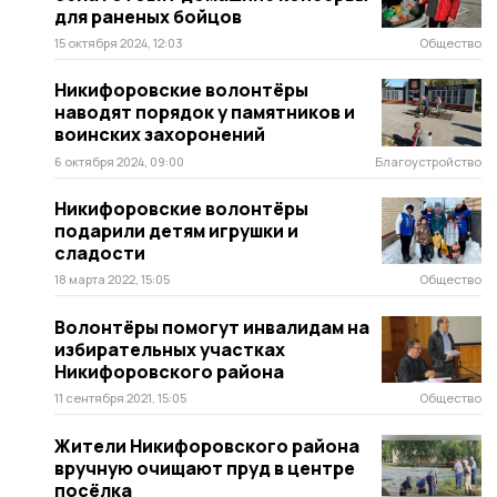
для раненых бойцов
15 октября 2024, 12:03
Общество
Никифоровские волонтёры
наводят порядок у памятников и
воинских захоронений
6 октября 2024, 09:00
Благоустройство
Никифоровские волонтёры
подарили детям игрушки и
сладости
18 марта 2022, 15:05
Общество
Волонтёры помогут инвалидам на
избирательных участках
Никифоровского района
11 сентября 2021, 15:05
Общество
Жители Никифоровского района
вручную очищают пруд в центре
посёлка