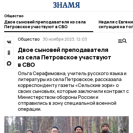
Общество
Двое сыновей преподавателя из села
Неделя с Евген
Петровское участвуют в СВО
ситуация на то
городе и приор
Общество
30 ноября 2023, 12:03
Двое сыновей преподавателя
из села Петровское участвуют
в СВО
Ольга Серафимовна, учитель русского языка и
литературы из села Петровское, рассказала
корреспонденту газеты «Сельские зори» о
своих сыновьях, которые заключили контракт с
Министерством обороны России и
отправились в зону специальной военной
операции.