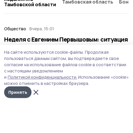
Тамбовская область
Бонд
Тамбовской области
Общество
Вчера, 15:01
Неделя с Евгением Первышовым: ситуация
на топливном рынке, чистота в городе и
На сайте используются cookie-файлы.
Продолжая
приоритеты образования
пользоваться данным сайтом, вы подтверждаете свое
Губернатор держит на контроле ситуацию с бензином,
согласие на использование файлов cookie в соответствии
требует навести порядок с мусором в Тамбове.
с настоящим уведомлением
и
Политикой конфиденциальности.
Использование «cookie»
можно отменить в настройках браузера.
Принять