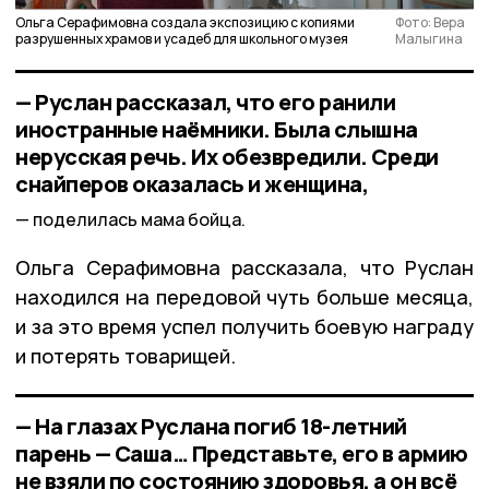
Ольга Серафимовна создала экспозицию с копиями
Фото: Вера
разрушенных храмов и усадеб для школьного музея
Малыгина
— Руслан рассказал, что его ранили
иностранные наёмники. Была слышна
нерусская речь. Их обезвредили. Среди
снайперов оказалась и женщина,
поделилась мама бойца.
Ольга Серафимовна рассказала, что Руслан
находился на передовой чуть больше месяца,
и за это время успел получить боевую награду
и потерять товарищей.
— На глазах Руслана погиб 18-летний
парень — Саша… Представьте, его в армию
не взяли по состоянию здоровья, а он всё