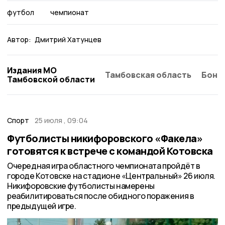
футбол
чемпионат
Автор:
Дмитрий Хатунцев
Издания МО
Тамбовская область
Бонд
Тамбовской области
Спорт
25 июля , 09:04
Футболисты никифоровского «Факела»
готовятся к встрече с командой Котовска
Очередная игра областного чемпионата пройдёт в
городе Котовске на стадионе «Центральный» 26 июля.
Никифоровские футболисты намерены
реабилитироваться после обидного поражения в
предыдущей игре.