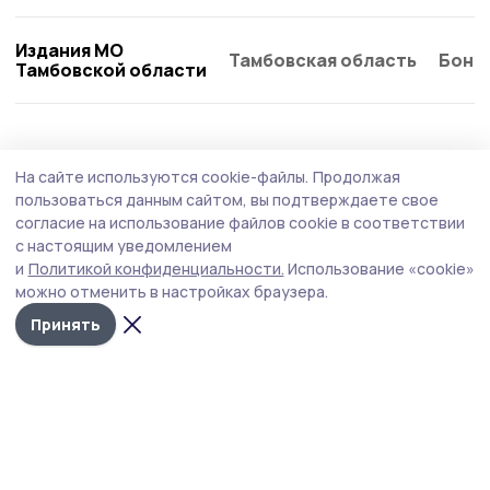
Издания МО
Тамбовская область
Бонд
Тамбовской области
Спорт
21 июля , 12:02
На сайте используются cookie-файлы.
Продолжая
В «Турнире будущего» приняли участие
пользоваться данным сайтом, вы подтверждаете свое
дети из никифоровского села
согласие на использование файлов cookie в соответствии
с настоящим уведомлением
В селе Сабуро-Покровское Никифоровского
и
Политикой конфиденциальности.
Использование «cookie»
муниципального округа состоялся турнир по пляжному
можно отменить в настройках браузера.
волейболу среди детей до 15 лет. Победителям
вручили медали.
Принять