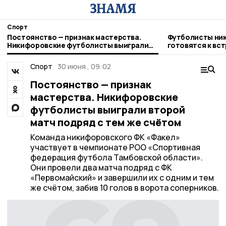
Спорт
Постоянство — признак мастерства.
Футболисты ни
Никифоровские футболисты выиграли
готовятся к вс
второй матч подряд с тем же счётом
Котовска
Спорт
30 июня , 09:02
Постоянство — признак
мастерства. Никифоровские
футболисты выиграли второй
матч подряд с тем же счётом
Команда никифоровского ФК «Факел»
участвует в чемпионате РОО «Спортивная
федерация футбола Тамбовской области».
Они провели два матча подряд с ФК
«Первомайский» и завершили их с одним и тем
же счётом, забив 10 голов в ворота соперников.