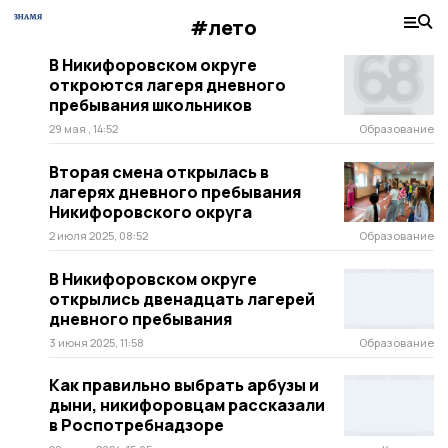
#лето
В Никифоровском округе
откроются лагеря дневного
пребывания школьников
29 мая , 14:52
Образование
Вторая смена открылась в
лагерях дневного пребывания
Никифоровского округа
2 июля 2025, 08:52
Образование
В Никифоровском округе
открылись двенадцать лагерей
дневного пребывания
3 июня 2025, 11:58
Образование
Как правильно выбрать арбузы и
дыни, никифоровцам рассказали
в Роспотребнадзоре