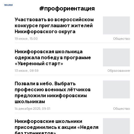
#профориентация
Участвовать во всероссийском
конкурсе приглашают жителей
Никифоровского округа
19 июня , 15:00
Общество
Никифоровская школьница
одержала победу в программе
«Уверенный старт»
13 июня , 08:59
Образование
Позвали в небо. Выбрать
профессию военных лётчиков
предложили никифоровским
школьникам
14 декабря 2025, 09:01
Общество
Никифоровские школьники
присоединились к акции «Неделя
без турникетов»