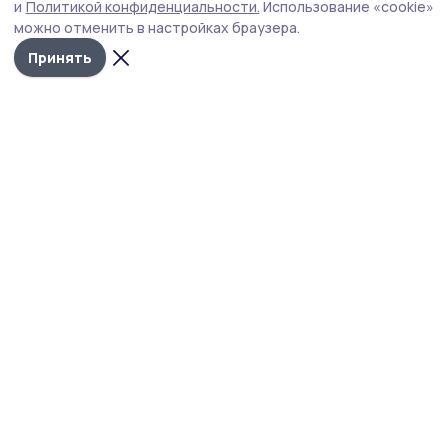
и
Политикой конфиденциальности.
Использование «cookie»
можно отменить в настройках браузера.
Принять
Знамя 68
Новости
Истории
Карточки
Фотогалереи
Проекты
Новости компаний
Документы НПА
Объявления
Подписка на газету