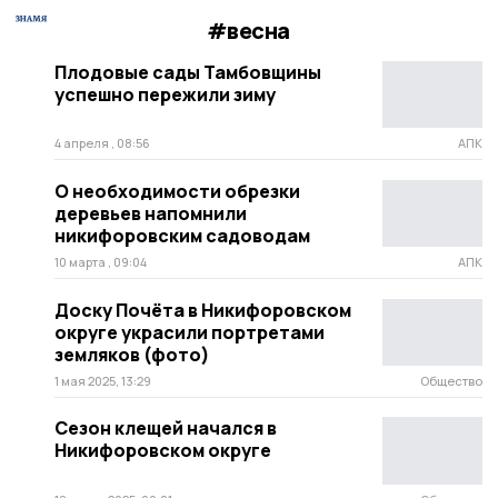
#весна
Плодовые сады Тамбовщины
успешно пережили зиму
4 апреля , 08:56
АПК
О необходимости обрезки
деревьев напомнили
никифоровским садоводам
10 марта , 09:04
АПК
Доску Почёта в Никифоровском
округе украсили портретами
земляков (фото)
1 мая 2025, 13:29
Общество
Сезон клещей начался в
Никифоровском округе