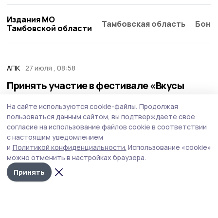
Издания МО
Тамбовская область
Бонд
Тамбовской области
АПК
27 июля , 08:58
Принять участие в фестивале «Вкусы
России» предлагают никифоровским
На сайте используются cookie-файлы.
Продолжая
фермерам
пользоваться данным сайтом, вы подтверждаете свое
Гастрономический фестиваль «Вкусы России в
согласие на использование файлов cookie в соответствии
регионах» (0+) пройдёт 5 и 6 сентября 2026 года в
с настоящим уведомлением
городе Нальчике. Минсельхоз Тамбовской области
и
Политикой конфиденциальности.
Использование «cookie»
приглашает фермеров и других производителей
можно отменить в настройках браузера.
продуктов питания принять в нём участие.
Принять