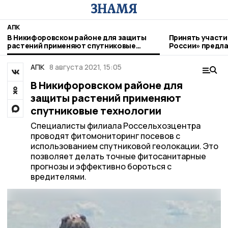
АПК
В Никифоровском районе для защиты
Принять участи
растений применяют спутниковые
России» предл
технологии
фермерам
АПК
8 августа 2021, 15:05
В Никифоровском районе для
защиты растений применяют
спутниковые технологии
Специалисты филиала Россельхозцентра
проводят фитомониторинг посевов с
использованием спутниковой геолокации. Это
позволяет делать точные фитосанитарные
прогнозы и эффективно бороться с
вредителями.