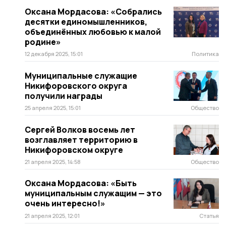
Оксана Мордасова: «Собрались
десятки единомышленников,
объединённых любовью к малой
родине»
12 декабря 2025, 15:01
Политика
Муниципальные служащие
Никифоровского округа
получили награды
25 апреля 2025, 15:01
Общество
Сергей Волков восемь лет
возглавляет территорию в
Никифоровском округе
21 апреля 2025, 14:58
Общество
Оксана Мордасова: «Быть
муниципальным служащим — это
очень интересно!»
21 апреля 2025, 12:01
Статья