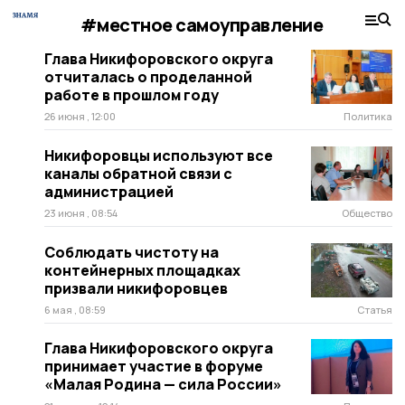
#местное самоуправление
Глава Никифоровского округа
отчиталась о проделанной
работе в прошлом году
26 июня , 12:00
Политика
Никифоровцы используют все
каналы обратной связи с
администрацией
23 июня , 08:54
Общество
Соблюдать чистоту на
контейнерных площадках
призвали никифоровцев
6 мая , 08:59
Статья
Глава Никифоровского округа
принимает участие в форуме
«Малая Родина — сила России»