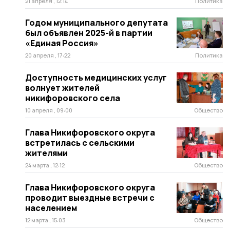
21 апреля , 12:14
Политика
Годом муниципального депутата
был объявлен 2025-й в партии
«Единая Россия»
20 апреля , 17:22
Политика
Доступность медицинских услуг
волнует жителей
никифоровского села
10 апреля , 09:00
Общество
Глава Никифоровского округа
встретилась с сельскими
жителями
24 марта , 12:12
Общество
Глава Никифоровского округа
проводит выездные встречи с
населением
12 марта , 15:03
Общество