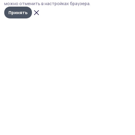
можно отменить в настройках браузера.
Принять
Знамя 68
Новости
Истории
Карточки
Фотогалереи
Проекты
Новости компаний
Документы НПА
Объявления
Подписка на газету
Учредитель и издатель:
ООО «Издательский дом «Тамбов»