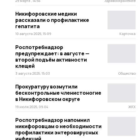
29 марта , 14:54
Здравоохранение
Никифоровские медики
рассказали о профилактике
гепатита
10 августа 2025, 15:09
Карточка
Роспотребнадзор
предупреждает: в августе —
второй подъём активности
клещей
3 августа 2025, 15:03
Общество
Прокуратуру возмутили
бесконтрольные членистоногие
в Никифоровском округе
19 июля 2025, 09:04
ЖКХ
Роспотребнадзор напомнил
никифоровцам о необходимости
профилактики энтеровирусных
инфекций