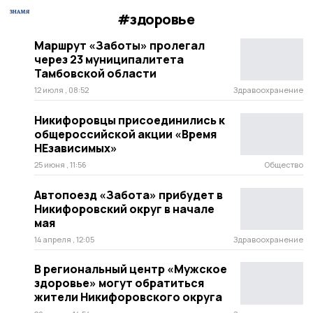
#здоровье
Маршрут «Заботы» пролегал
через 23 муниципалитета
Тамбовской области
12 июля , 08:52
Здравоохранение
Никифоровцы присоединились к
общероссийской акции «Время
НЕзависимых»
25 июня , 11:56
Общество
Автопоезд «Забота» прибудет в
Никифоровский округ в начале
мая
14 апреля , 12:05
Здравоохранение
В региональный центр «Мужское
здоровье» могут обратиться
жители Никифоровского округа